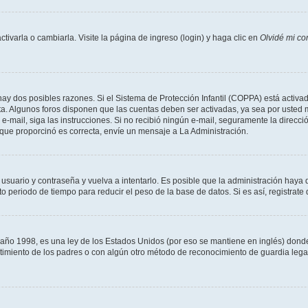
varla o cambiarla. Visite la página de ingreso (login) y haga clic en
Olvidé mi co
hay dos posibles razones. Si el Sistema de Protección Infantil (COPPA) está activad
ta. Algunos foros disponen que las cuentas deben ser activadas, ya sea por usted m
un e-mail, siga las instrucciones. Si no recibió ningún e-mail, seguramente la direc
l que proporcinó es correcta, envíe un mensaje a La Administración.
 usuario y contraseña y vuelva a intentarlo. Es posible que la administración hay
eriodo de tiempo para reducir el peso de la base de datos. Si es así, registrate 
 1998, es una ley de los Estados Unidos (por eso se mantiene en inglés) donde se 
centimiento de los padres o con algún otro método de reconocimiento de guardia lega