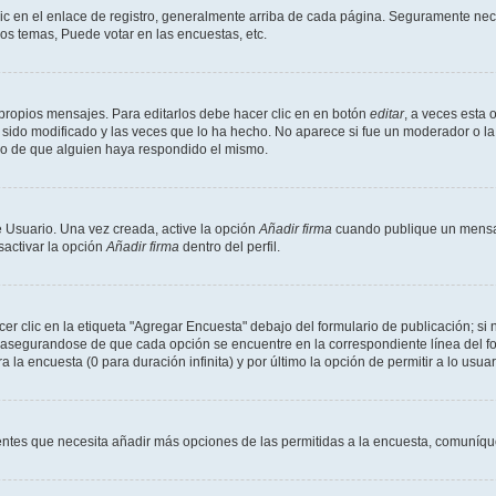
ic en el enlace de registro, generalmente arriba de cada página. Seguramente nece
os temas, Puede votar en las encuestas, etc.
propios mensajes. Para editarlos debe hacer clic en en botón
editar
, a veces esta 
sido modificado y las veces que lo ha hecho. No aparece si fue un moderador o la 
go de que alguien haya respondido el mismo.
 Usuario. Una vez creada, active la opción
Añadir firma
cuando publique un mensaj
sactivar la opción
Añadir firma
dentro del perfil.
 clic en la etiqueta "Agregar Encuesta" debajo del formulario de publicación; si n
, asegurandose de que cada opción se encuentre en la correspondiente línea del 
a la encuesta (0 para duración infinita) y por último la opción de permitir a lo usua
sientes que necesita añadir más opciones de las permitidas a la encuesta, comuníqu