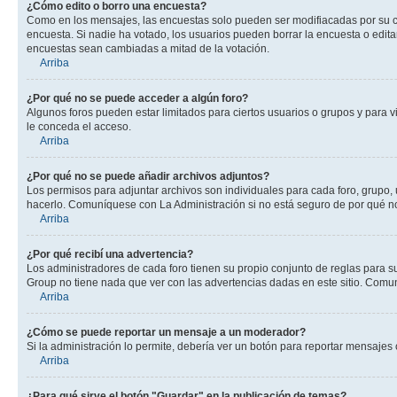
¿Cómo edito o borro una encuesta?
Como en los mensajes, las encuestas solo pueden ser modifiacadas por su cre
encuesta. Si nadie ha votado, los usuarios pueden borrar la encuesta o edit
encuestas sean cambiadas a mitad de la votación.
Arriba
¿Por qué no se puede acceder a algún foro?
Algunos foros pueden estar limitados para ciertos usuarios o grupos y para vi
le conceda el acceso.
Arriba
¿Por qué no se puede añadir archivos adjuntos?
Los permisos para adjuntar archivos son individuales para cada foro, grupo, 
hacerlo. Comuníquese con La Administración si no está seguro de por qué n
Arriba
¿Por qué recibí una advertencia?
Los administradores de cada foro tienen su propio conjunto de reglas para su
Group no tiene nada que ver con las advertencias dadas en este sitio. Comun
Arriba
¿Cómo se puede reportar un mensaje a un moderador?
Si la administración lo permite, debería ver un botón para reportar mensajes 
Arriba
¿Para qué sirve el botón "Guardar" en la publicación de temas?