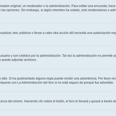
ador original, un moderador o la administración. Para editar una encuesta, hace c
ar las opciones. Sin embargo, si algún miembro ha votado, solo moderadores o admi
sualizar, leer, publicar o llevar a cabo otra acción allí necesita una autorizació
usuario y son cedidos por la administración. Tal vez la administración no permite a
o puede adjuntar archivos.
 sitio. Si ha quebrantado alguna regla puede recibir una advertencia. Por favor re
íquese con La Administración del foro si no está seguro de porqué fue advertido.
cerca del mismo. Haciendo clic sobre el botón, el foro le llevará y guiará a través 