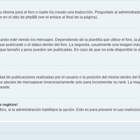
 idioma para el foro o nadie ha creado una traducción. Preguntale al administrador
 en el sitio de phpBB (ver el enlace al final de la página).
 esté viendo los mensajes. Dependiendo de la plantilla que utilice el foro, la p
 que publicaste o el status dentro del foro. La segunda, usualmente una imagen m
n que tamaño y peso pueden ser publicadas. En caso de que no este disponible la 
ad de publicaciones realizadas por el usuario o la posición del mismo dentro del 
, no abuses de mensajeear innecesariamente solo para incrementar su rank. La may
earte.
 registre!
oro, si la administración habilitara la opción. Esto es para prevenir el uso malici