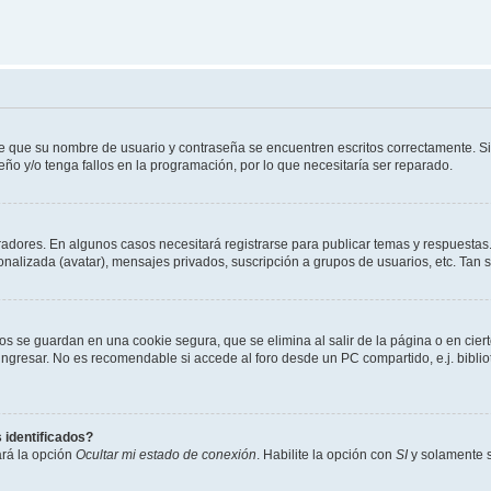
de que su nombre de usuario y contraseña se encuentren escritos correctamente. 
eño y/o tenga fallos en la programación, por lo que necesitaría ser reparado.
radores. En algunos casos necesitará registrarse para publicar temas y respuestas.
sonalizada (avatar), mensajes privados, suscripción a grupos de usuarios, etc. Ta
os se guardan en una cookie segura, que se elimina al salir de la página o en cie
gresar. No es recomendable si accede al foro desde un PC compartido, e.j. bibliotec
 identificados?
ará la opción
Ocultar mi estado de conexión
. Habilite la opción con
SI
y solamente s