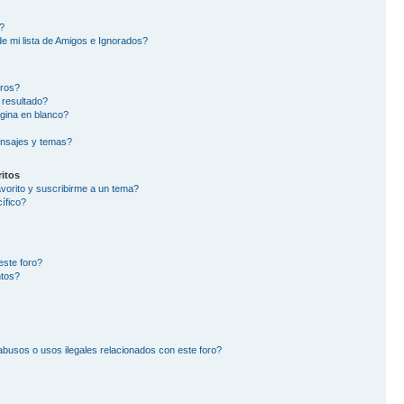
?
e mi lista de Amigos e Ignorados?
oros?
 resultado?
gina en blanco?
nsajes y temas?
itos
avorito y suscribirme a un tema?
ífico?
este foro?
ntos?
busos o usos ilegales relacionados con este foro?