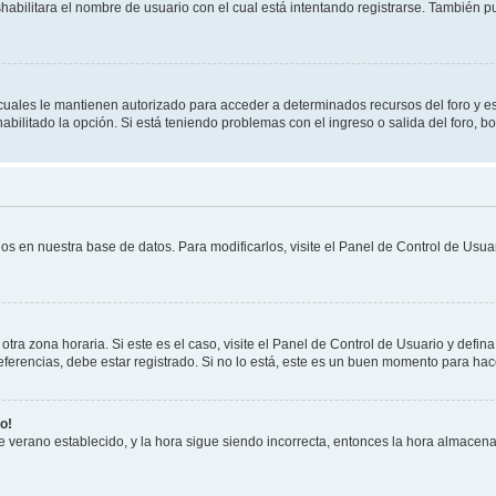
shabilitara el nombre de usuario con el cual está intentando registrarse. También 
s cuales le mantienen autorizado para acceder a determinados recursos del foro y e
habilitado la opción. Si está teniendo problemas con el ingreso o salida del foro, 
os en nuestra base de datos. Para modificarlos, visite el Panel de Control de Usuar
otra zona horaria. Si este es el caso, visite el Panel de Control de Usuario y defin
erencias, debe estar registrado. Si no lo está, este es un buen momento para hac
o!
 de verano establecido, y la hora sigue siendo incorrecta, entonces la hora almacen