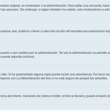
ador original, un moderador o la administración. Para editar una encuesta, hace c
ar las opciones. Sin embargo, si algún miembro ha votado, solo moderadores o admi
sualizar, leer, publicar o llevar a cabo otra acción allí necesita una autorizació
usuario y son cedidos por la administración. Tal vez la administración no permite a
o puede adjuntar archivos.
 sitio. Si ha quebrantado alguna regla puede recibir una advertencia. Por favor re
íquese con La Administración del foro si no está seguro de porqué fue advertido.
cerca del mismo. Haciendo clic sobre el botón, el foro le llevará y guiará a través 