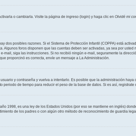
varla o cambiarla. Visite la página de ingreso (login) y haga clic en
Olvidé mi co
hay dos posibles razones. Si el Sistema de Protección Infantil (COPPA) está activad
ta. Algunos foros disponen que las cuentas deben ser activadas, ya sea por usted m
un e-mail, siga las instrucciones. Si no recibió ningún e-mail, seguramente la direc
l que proporcinó es correcta, envíe un mensaje a La Administración.
 usuario y contraseña y vuelva a intentarlo. Es posible que la administración hay
eriodo de tiempo para reducir el peso de la base de datos. Si es así, registrate 
 1998, es una ley de los Estados Unidos (por eso se mantiene en inglés) donde se 
centimiento de los padres o con algún otro método de reconocimiento de guardia lega