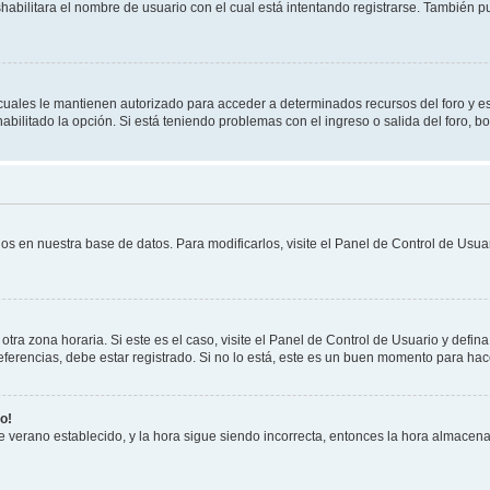
shabilitara el nombre de usuario con el cual está intentando registrarse. También 
s cuales le mantienen autorizado para acceder a determinados recursos del foro y e
habilitado la opción. Si está teniendo problemas con el ingreso o salida del foro, 
os en nuestra base de datos. Para modificarlos, visite el Panel de Control de Usuar
otra zona horaria. Si este es el caso, visite el Panel de Control de Usuario y defin
erencias, debe estar registrado. Si no lo está, este es un buen momento para hac
o!
 de verano establecido, y la hora sigue siendo incorrecta, entonces la hora almacen