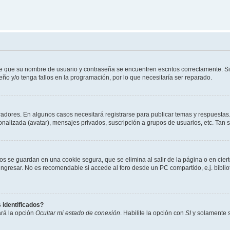
de que su nombre de usuario y contraseña se encuentren escritos correctamente. 
eño y/o tenga fallos en la programación, por lo que necesitaría ser reparado.
radores. En algunos casos necesitará registrarse para publicar temas y respuestas.
sonalizada (avatar), mensajes privados, suscripción a grupos de usuarios, etc. Ta
os se guardan en una cookie segura, que se elimina al salir de la página o en cie
gresar. No es recomendable si accede al foro desde un PC compartido, e.j. bibliotec
 identificados?
ará la opción
Ocultar mi estado de conexión
. Habilite la opción con
SI
y solamente s