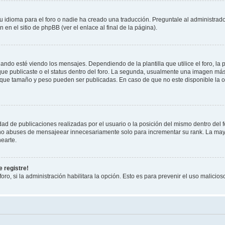
 idioma para el foro o nadie ha creado una traducción. Preguntale al administrador
 en el sitio de phpBB (ver el enlace al final de la página).
 esté viendo los mensajes. Dependiendo de la plantilla que utilice el foro, la p
 que publicaste o el status dentro del foro. La segunda, usualmente una imagen m
n que tamaño y peso pueden ser publicadas. En caso de que no este disponible la 
ad de publicaciones realizadas por el usuario o la posición del mismo dentro del 
, no abuses de mensajeear innecesariamente solo para incrementar su rank. La may
earte.
 registre!
oro, si la administración habilitara la opción. Esto es para prevenir el uso malici