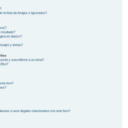
?
e mi lista de Amigos e Ignorados?
oros?
 resultado?
gina en blanco?
nsajes y temas?
itos
avorito y suscribirme a un tema?
ífico?
este foro?
ntos?
busos o usos ilegales relacionados con este foro?