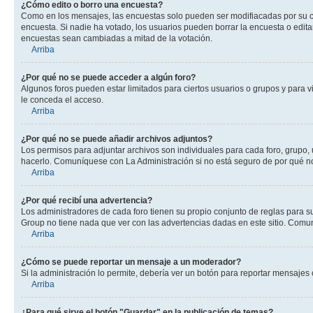
¿Cómo edito o borro una encuesta?
Como en los mensajes, las encuestas solo pueden ser modifiacadas por su cre
encuesta. Si nadie ha votado, los usuarios pueden borrar la encuesta o edit
encuestas sean cambiadas a mitad de la votación.
Arriba
¿Por qué no se puede acceder a algún foro?
Algunos foros pueden estar limitados para ciertos usuarios o grupos y para vi
le conceda el acceso.
Arriba
¿Por qué no se puede añadir archivos adjuntos?
Los permisos para adjuntar archivos son individuales para cada foro, grupo, 
hacerlo. Comuníquese con La Administración si no está seguro de por qué n
Arriba
¿Por qué recibí una advertencia?
Los administradores de cada foro tienen su propio conjunto de reglas para su
Group no tiene nada que ver con las advertencias dadas en este sitio. Comun
Arriba
¿Cómo se puede reportar un mensaje a un moderador?
Si la administración lo permite, debería ver un botón para reportar mensajes 
Arriba
¿Para qué sirve el botón "Guardar" en la publicación de temas?