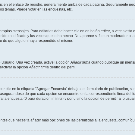
ic en el enlace de registro, generalmente arriba de cada página. Seguramente nece
os temas, Puede votar en las encuestas, etc.
propios mensajes. Para editarlos debe hacer clic en en botón
editar
, a veces esta 
sido modificado y las veces que lo ha hecho. No aparece si fue un moderador o la 
go de que alguien haya respondido el mismo.
 Usuario. Una vez creada, active la opción
Añadir firma
cuando publique un mensaj
sactivar la opción
Añadir firma
dentro del perfil.
 clic en la etiqueta "Agregar Encuesta" debajo del formulario de publicación; si n
, asegurandose de que cada opción se encuentre en la correspondiente línea del 
a la encuesta (0 para duración infinita) y por último la opción de permitir a lo usua
sientes que necesita añadir más opciones de las permitidas a la encuesta, comuníqu