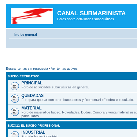
CANAL SUBMARINISTA
Foros sobre actividades subacuáticas
Índice general
Buscar temas sin respuesta
•
Ver temas activos
BUCEO RECREATIVO
PRINCIPAL
Foro de actividades subacuáticas en general.
QUEDADAS
Foro para quedar con otros buceadores y "comentarios" sobre el resultado.
MATERIAL
Foro de material de buceo. Novedades. Dudas. Compra y venta material usad
particulares.
BUZO22 EL BUCEO PROFESIONAL
INDUSTRIAL
Foro de buceo industrial