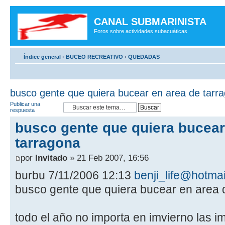
CANAL SUBMARINISTA
Foros sobre actividades subacuáticas
Índice general
‹
BUCEO RECREATIVO
‹
QUEDADAS
busco gente que quiera bucear en area de tarr
Publicar una
respuesta
busco gente que quiera bucear
tarragona
por
Invitado
» 21 Feb 2007, 16:56
burbu 7/11/2006 12:13
benji_life@hotma
busco gente que quiera bucear en area 
todo el año no importa en imvierno las 