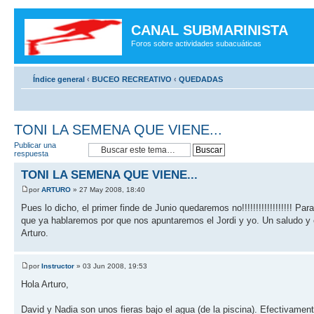
CANAL SUBMARINISTA
Foros sobre actividades subacuáticas
Índice general
‹
BUCEO RECREATIVO
‹
QUEDADAS
TONI LA SEMENA QUE VIENE...
Publicar una
respuesta
TONI LA SEMENA QUE VIENE...
por
ARTURO
» 27 May 2008, 18:40
Pues lo dicho, el primer finde de Junio quedaremos no!!!!!!!!!!!!!!!!!! P
que ya hablaremos por que nos apuntaremos el Jordi y yo. Un saludo y
Arturo.
por
Instructor
» 03 Jun 2008, 19:53
Hola Arturo,
David y Nadia son unos fieras bajo el agua (de la piscina). Efectivame